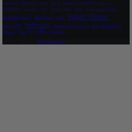
Legetøj
Højttaler
HomePod
IKEA
Kæledyr
iPhone
Luftrenser
Monitor
Philips Hue
Nanoleaf
NFT
Razer
Robotplæneklipper
Smart Home
Sjov
Robotstøvsuger
Sikkerhed
Software
Smart TV
Sommer
Spil
Tandbørste
Soundboks
VPN
Telmore
Tesla
TV
Wordpress
Copyright © 2026
Tech Robotten