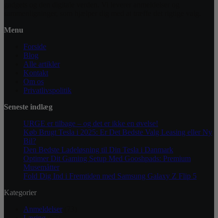
gadgets og den digitale verden. Vi leverer anmeldelser og
sammenligninger, som hjælper dig med at træffe det rigtige valg.
Menu
Forside
Blog
Alle artikler
Kontakt
Om os
Privatlivspolitik
Seneste indlæg
URGE er tilbage – og det er ikke en øvelse!
Køb Brugt Tesla i 2025: Er Det Bedste Valg Leasing eller Ny
Bil?
Den Bedste Ladeløsning til Din Tesla i Danmark
Optimer Dit Gaming Setup Med Gooshpads: Premium
Musemåtter
Fold Dig Ind i Fremtiden med Samsung Galaxy Z Flip 5
Kategorier
Anmeldelser
(73)
Læring
(67)