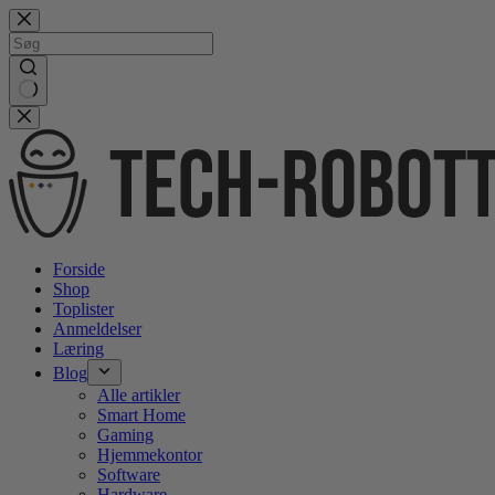
Gå
videre
til
indhold
No
results
Forside
Shop
Toplister
Anmeldelser
Læring
Blog
Alle artikler
Smart Home
Gaming
Hjemmekontor
Software
Hardware