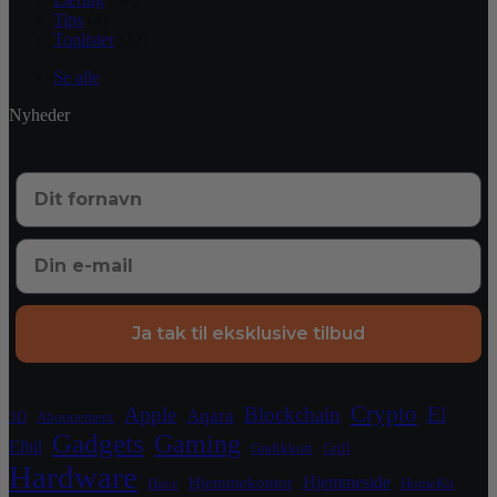
Tips
(4)
Toplister
(22)
Se alle
Nyheder
Ja tak til eksklusive tilbud
Crypto
Apple
Blockchain
El
Aqara
3D
Abonnement
Gadgets
Gaming
Elbil
Grafikkort
Grill
Hardware
Hjemmeside
Hjemmekontor
Have
HomeKit