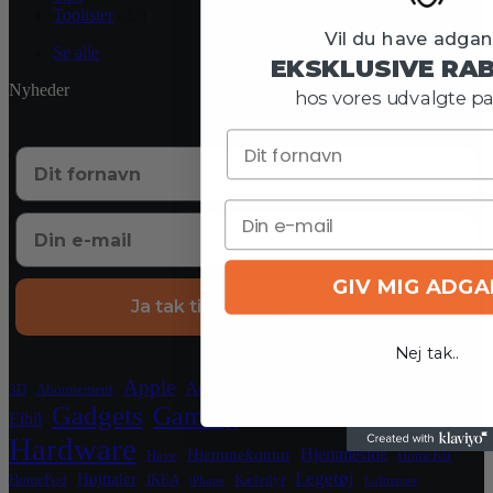
Toplister
(22)
Vil du have adgang
Se alle
EKSKLUSIVE RA
Nyheder
hos vores udvalgte pa
GIV MIG ADG
Ja tak til eksklusive tilbud
Nej tak..
Crypto
Apple
Blockchain
El
Aqara
3D
Abonnement
Gadgets
Gaming
Elbil
Grafikkort
Grill
Hardware
Hjemmeside
Hjemmekontor
Have
HomeKit
Legetøj
Højttaler
HomePod
IKEA
Kæledyr
iPhone
Luftrenser