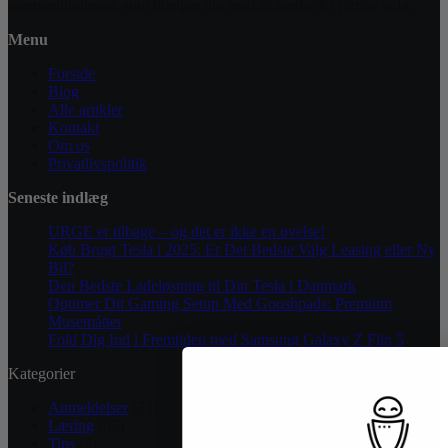
sammenligninger, som hjælper dig med at træffe det rigtige valg.
Menu
Forside
Blog
Alle artikler
Kontakt
Om os
Privatlivspolitik
Seneste indlæg
URGE er tilbage – og det er ikke en øvelse!
Køb Brugt Tesla i 2025: Er Det Bedste Valg Leasing eller Ny
Bil?
Den Bedste Ladeløsning til Din Tesla i Danmark
Optimer Dit Gaming Setup Med Gooshpads: Premium
Musemåtter
Fold Dig Ind i Fremtiden med Samsung Galaxy Z Flip 5
Kategorier
Anmeldelser
(73)
Læring
(67)
Tips
(4)