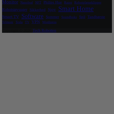
Monitor
Philips Hue
Nanoleaf
NFT
Razer
Robotplæneklipper
Smart Home
Sjov
Robotstøvsuger
Sikkerhed
Software
Smart TV
Sommer
Spil
Tandbørste
Soundboks
VPN
Telmore
Tesla
TV
Wordpress
Copyright © 2026
Tech Robotten