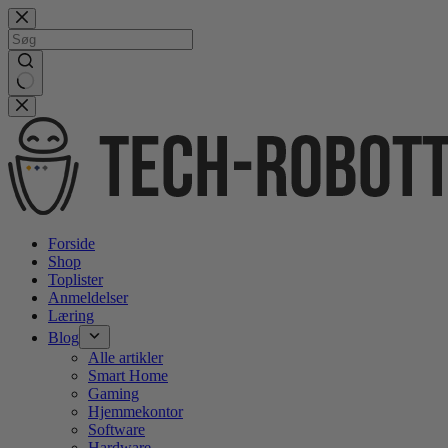
Gå
videre
til
indhold
No
results
Forside
Shop
Toplister
Anmeldelser
Læring
Blog
Alle artikler
Smart Home
Gaming
Hjemmekontor
Software
Hardware