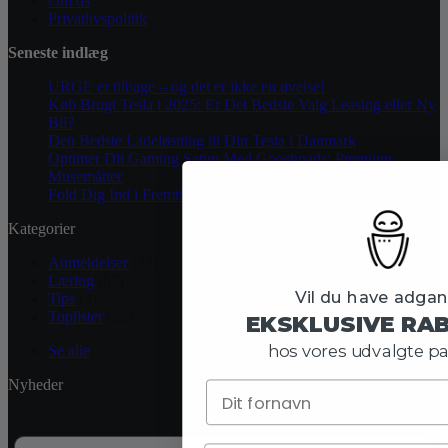
Om os
Privatlivspolitik
Seneste indlæg
URGE er tilbage – og det er ikke en øvelse!
Køb Brugt Tesla i 2025: Er Det Bedste Valg Leasing eller Ny
Bil?
Den Bedste Ladeløsning til Din Tesla i Danmark
Optimer Dit Gaming Setup Med Gooshpads: Premium
Musemåtter
Fold Dig Ind i Fremtiden med Samsung Galaxy Z Flip 5
Kategorier
Anmeldelser
(73)
Læring
(67)
Vil du have adgang
Tips
(4)
Toplister
(22)
EKSKLUSIVE RA
hos vores udvalgte pa
Se alle
Nyheder