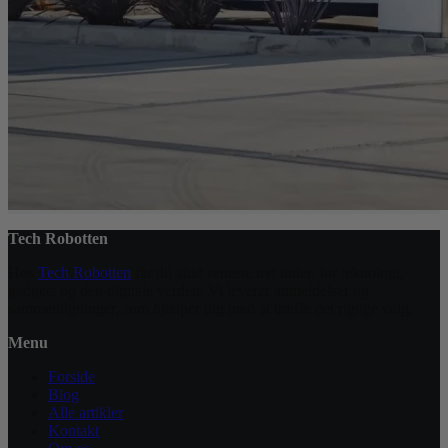
Tech Robotten
Hos
Tech Robotten
får du altid seneste nyt inden for teknologi,
gadgets og den digitale verden. Vi leverer anmeldelser og
sammenligninger, som hjælper dig med at træffe det rigtige valg.
Menu
Forside
Blog
Alle artikler
Kontakt