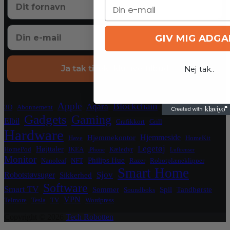
GIV MIG ADG
Ja tak til eksklusive tilbud
Nej tak..
Crypto
Apple
Blockchain
El
Aqara
3D
Abonnement
Gadgets
Gaming
Elbil
Grafikkort
Grill
Hardware
Hjemmeside
Hjemmekontor
Have
HomeKit
Legetøj
Højttaler
HomePod
IKEA
Kæledyr
iPhone
Luftrenser
Monitor
Philips Hue
Nanoleaf
NFT
Razer
Robotplæneklipper
Smart Home
Sjov
Robotstøvsuger
Sikkerhed
Software
Smart TV
Sommer
Spil
Tandbørste
Soundboks
VPN
Telmore
Tesla
TV
Wordpress
Copyright © 2026
Tech Robotten