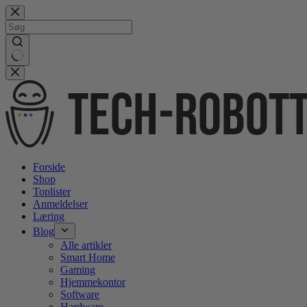
Gå
videre
til
indhold
No
results
Forside
Shop
Toplister
Anmeldelser
Læring
Blog
Alle artikler
Smart Home
Gaming
Hjemmekontor
Software
Hardware