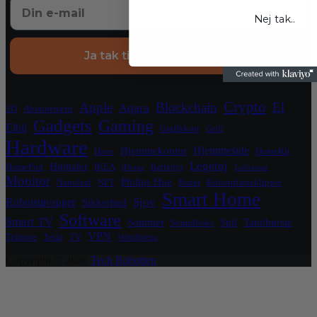
Nej tak..
Ja tak til eksklusive tilbud
Crypto
Apple
Blockchain
El
Aqara
3D
Abonnement
Gadgets
Gaming
Elbil
Grafikkort
Grill
Hardware
Hjemmeside
Hjemmekontor
Have
HomeKit
Legetøj
Højttaler
HomePod
IKEA
Kæledyr
iPhone
Luftrenser
Monitor
Philips Hue
Nanoleaf
NFT
Razer
Robotplæneklipper
Smart Home
Sjov
Robotstøvsuger
Sikkerhed
Software
Smart TV
Sommer
Spil
Tandbørste
Soundboks
VPN
Telmore
Tesla
TV
Wordpress
Copyright © 2026
Tech Robotten