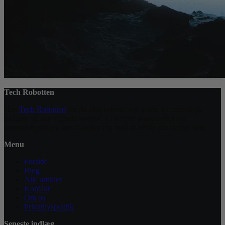
Tech Robotten
Hos
Tech Robotten
får du altid seneste nyt inden for teknologi,
gadgets og den digitale verden. Vi leverer anmeldelser og
sammenligninger, som hjælper dig med at træffe det rigtige valg.
Menu
Forside
Blog
Alle artikler
Kontakt
Om os
Privatlivspolitik
Seneste indlæg