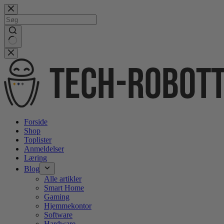
Gå
videre
til
indhold
No
results
Forside
Shop
Toplister
Anmeldelser
Læring
Blog
Alle artikler
Smart Home
Gaming
Hjemmekontor
Software
Hardware