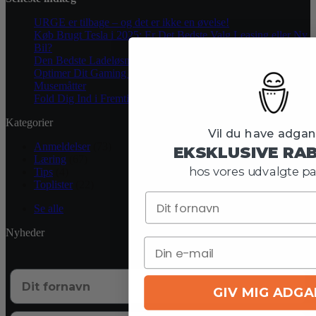
URGE er tilbage – og det er ikke en øvelse!
Køb Brugt Tesla i 2025: Er Det Bedste Valg Leasing eller Ny
Bil?
Den Bedste Ladeløsning til Din Tesla i Danmark
Optimer Dit Gaming Setup Med Gooshpads: Premium
Musemåtter
Fold Dig Ind i Fremtiden med Samsung Galaxy Z Flip 5
Kategorier
Vil du have adgang
Anmeldelser
(73)
EKSKLUSIVE RA
Læring
(67)
hos vores udvalgte pa
Tips
(4)
Toplister
(22)
Se alle
Nyheder
GIV MIG ADG