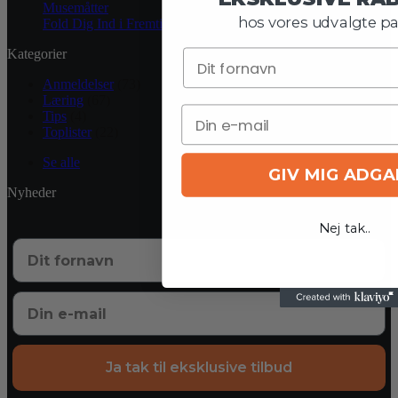
Musemåtter
hos vores udvalgte pa
Fold Dig Ind i Fremtiden med Samsung Galaxy Z Flip 5
Kategorier
Anmeldelser
(73)
Læring
(67)
Tips
(4)
Toplister
(22)
Se alle
GIV MIG ADG
Nyheder
Nej tak..
Ja tak til eksklusive tilbud