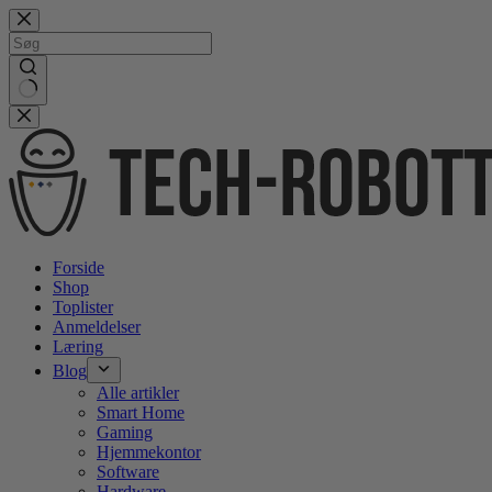
Gå
videre
til
indhold
No
results
Forside
Shop
Toplister
Anmeldelser
Læring
Blog
Alle artikler
Smart Home
Gaming
Hjemmekontor
Software
Hardware