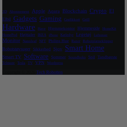
Crypto
Apple
Blockchain
El
Aqara
3D
Abonnement
Gadgets
Gaming
Elbil
Grafikkort
Grill
Hardware
Hjemmeside
Hjemmekontor
Have
HomeKit
Legetøj
Højttaler
HomePod
IKEA
Kæledyr
iPhone
Luftrenser
Monitor
Philips Hue
Nanoleaf
NFT
Razer
Robotplæneklipper
Smart Home
Sjov
Robotstøvsuger
Sikkerhed
Software
Smart TV
Sommer
Spil
Tandbørste
Soundboks
VPN
Telmore
Tesla
TV
Wordpress
Copyright © 2026
Tech Robotten