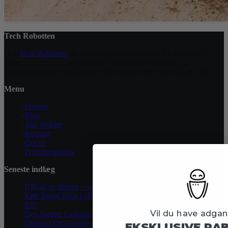
Tech Robotten
Hos
Tech Robotten
får du altid seneste nyt inden for teknologi,
gadgets og den digitale verden. Vi leverer anmeldelser og
sammenligninger, som hjælper dig med at træffe det rigtige valg.
Menu
Forside
Blog
Alle artikler
Kontakt
Om os
Privatlivspolitik
Seneste indlæg
URGE er tilbage – og det er ikke en øvelse!
Køb Brugt Tesla i 2025: Er Det Bedste Valg Leasing eller Ny
Bil?
Vil du have adgang
Den Bedste Ladeløsning til Din Tesla i Danmark
Optimer Dit Gaming Setup Med Gooshpads: Premium
EKSKLUSIVE RA