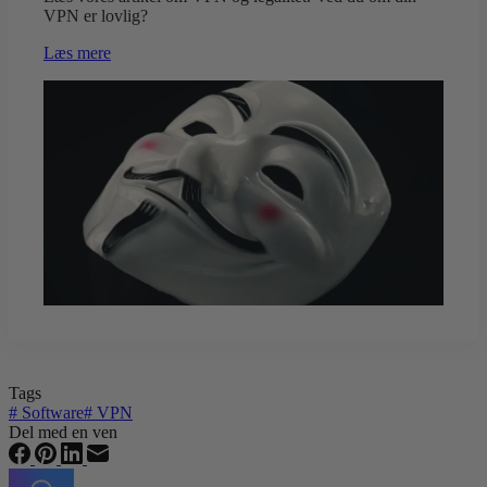
VPN er lovlig?
Læs mere
Tags
#
Software
#
VPN
Del med en ven