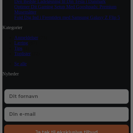
Den Bedste Ladeløsning til Din Tesla i Danmark
Optimer Dit Gaming Setup Med Gooshpads: Premium
Musemåtter
Fold Dig Ind i Fremtiden med Samsung Galaxy Z Flip 5
Kategorier
Anmeldelser
(73)
Læring
(67)
Tips
(4)
Toplister
(22)
Se alle
Nyheder
Ja tak til eksklusive tilbud