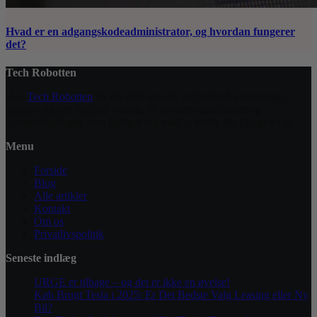
Hvad er en adgangskodeadministrator, og hvordan fungerer
det?
Tech Robotten
Hos
Tech Robotten
får du altid seneste nyt inden for teknologi,
gadgets og den digitale verden. Vi leverer anmeldelser og
sammenligninger, som hjælper dig med at træffe det rigtige valg.
Menu
Forside
Blog
Alle artikler
Kontakt
Om os
Privatlivspolitik
Seneste indlæg
URGE er tilbage – og det er ikke en øvelse!
Køb Brugt Tesla i 2025: Er Det Bedste Valg Leasing eller Ny
Bil?