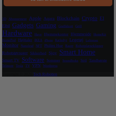
Crypto
Apple
Blockchain
El
Aqara
3D
Abonnement
Gadgets
Gaming
Elbil
Grafikkort
Grill
Hardware
Hjemmeside
Hjemmekontor
Have
HomeKit
Legetøj
Højttaler
HomePod
IKEA
Kæledyr
iPhone
Luftrenser
Monitor
Philips Hue
Nanoleaf
NFT
Razer
Robotplæneklipper
Smart Home
Sjov
Robotstøvsuger
Sikkerhed
Software
Smart TV
Sommer
Spil
Tandbørste
Soundboks
VPN
Telmore
Tesla
TV
Wordpress
Copyright © 2026
Tech Robotten