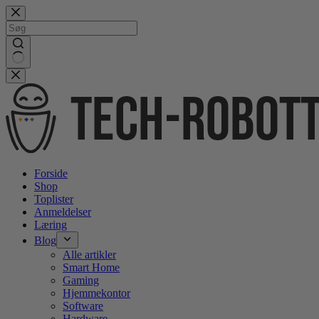
Gå
videre
til
indhold
No
results
Forside
Shop
Toplister
Anmeldelser
Læring
Blog
Alle artikler
Smart Home
Gaming
Hjemmekontor
Software
Hardware