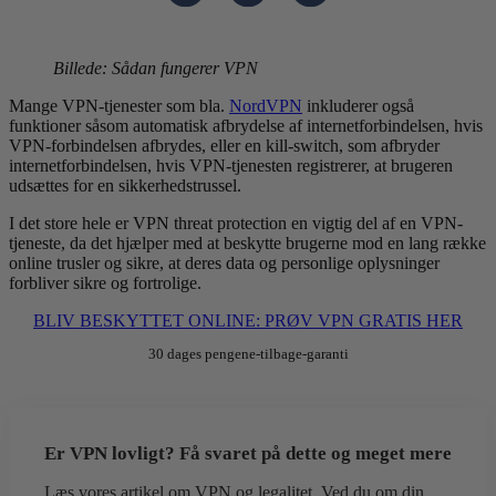
Billede: Sådan fungerer VPN
Mange VPN-tjenester som bla.
NordVPN
inkluderer også
funktioner såsom automatisk afbrydelse af internetforbindelsen, hvis
VPN-forbindelsen afbrydes, eller en kill-switch, som afbryder
internetforbindelsen, hvis VPN-tjenesten registrerer, at brugeren
udsættes for en sikkerhedstrussel.
I det store hele er VPN threat protection en vigtig del af en VPN-
tjeneste, da det hjælper med at beskytte brugerne mod en lang række
online trusler og sikre, at deres data og personlige oplysninger
forbliver sikre og fortrolige.
BLIV BESKYTTET ONLINE: PRØV VPN GRATIS HER
30 dages pengene-tilbage-garanti
Er VPN lovligt? Få svaret på dette og meget mere
Læs vores artikel om VPN og legalitet. Ved du om din