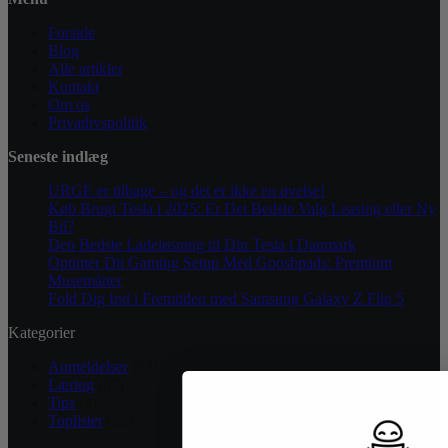
Forside
Blog
Alle artikler
Kontakt
Om os
Privatlivspolitik
Seneste indlæg
URGE er tilbage – og det er ikke en øvelse!
Køb Brugt Tesla i 2025: Er Det Bedste Valg Leasing eller Ny
Bil?
Den Bedste Ladeløsning til Din Tesla i Danmark
Optimer Dit Gaming Setup Med Gooshpads: Premium
Musemåtter
Fold Dig Ind i Fremtiden med Samsung Galaxy Z Flip 5
Kategorier
Anmeldelser
(73)
Læring
(67)
Tips
(4)
Toplister
(22)