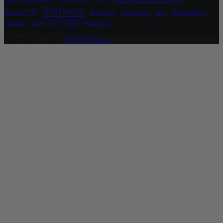
Software
Smart TV
Sommer
Spil
Tandbørste
Soundboks
VPN
Telmore
Tesla
TV
Wordpress
Copyright © 2026
Tech Robotten