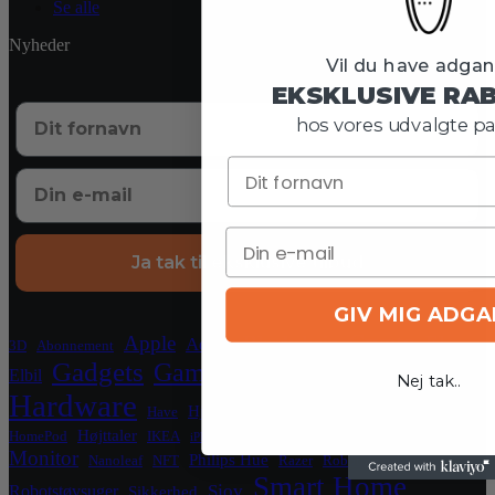
Se alle
Nyheder
Vil du have adgang
EKSKLUSIVE RA
hos vores udvalgte pa
Ja tak til eksklusive tilbud
GIV MIG ADG
Crypto
Apple
Blockchain
El
Aqara
3D
Abonnement
Gadgets
Gaming
Elbil
Grafikkort
Grill
Nej tak..
Hardware
Hjemmeside
Hjemmekontor
Have
HomeKit
Legetøj
Højttaler
HomePod
IKEA
Kæledyr
iPhone
Luftrenser
Monitor
Philips Hue
Nanoleaf
NFT
Razer
Robotplæneklipper
Smart Home
Sjov
Robotstøvsuger
Sikkerhed