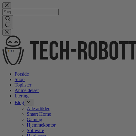
Gå
videre
til
indhold
No
results
Forside
Shop
Toplister
Anmeldelser
Læring
Blog
Alle artikler
Smart Home
Gaming
Hjemmekontor
Software
Hardware