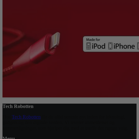
Tech Robotten
Hos
Tech Robotten
får du altid seneste nyt inden for teknologi,
gadgets og den digitale verden. Vi leverer anmeldelser og
sammenligninger, som hjælper dig med at træffe det rigtige valg.
Menu