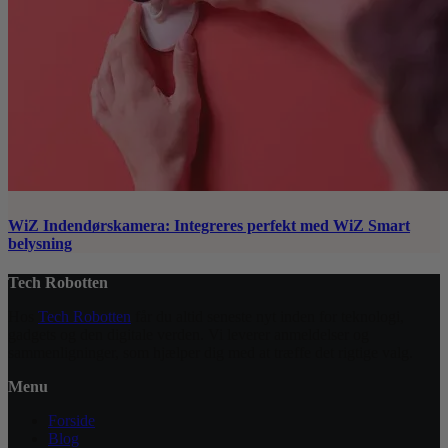
WiZ Indendørskamera: Integreres perfekt med WiZ Smart
belysning
Tech Robotten
Hos
Tech Robotten
får du altid seneste nyt inden for teknologi,
gadgets og den digitale verden. Vi leverer anmeldelser og
sammenligninger, som hjælper dig med at træffe det rigtige valg.
Menu
Forside
Blog