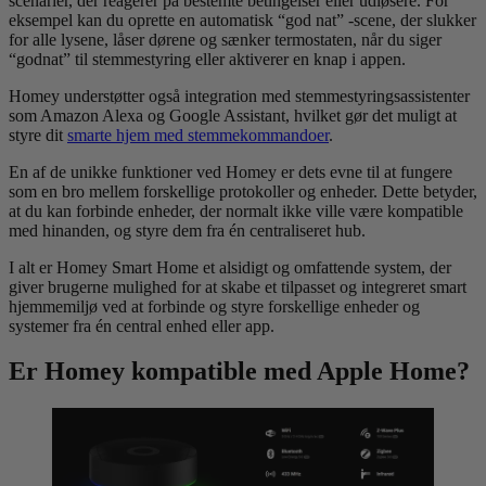
scenarier, der reagerer på bestemte betingelser eller udløsere. For
eksempel kan du oprette en automatisk “god nat” -scene, der slukker
for alle lysene, låser dørene og sænker termostaten, når du siger
“godnat” til stemmestyring eller aktiverer en knap i appen.
Homey understøtter også integration med stemmestyringsassistenter
som Amazon Alexa og Google Assistant, hvilket gør det muligt at
styre dit
smarte hjem med stemmekommandoer
.
En af de unikke funktioner ved Homey er dets evne til at fungere
som en bro mellem forskellige protokoller og enheder. Dette betyder,
at du kan forbinde enheder, der normalt ikke ville være kompatible
med hinanden, og styre dem fra én centraliseret hub.
I alt er Homey Smart Home et alsidigt og omfattende system, der
giver brugerne mulighed for at skabe et tilpasset og integreret smart
hjemmemiljø ved at forbinde og styre forskellige enheder og
systemer fra én central enhed eller app.
Er Homey kompatible med Apple Home?