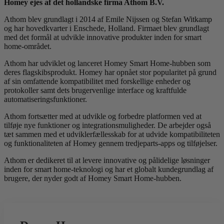
Homey ejes af det hollandske firma Athom B.V.
Athom blev grundlagt i 2014 af Emile Nijssen og Stefan Witkamp
og har hovedkvarter i Enschede, Holland. Firmaet blev grundlagt
med det formål at udvikle innovative produkter inden for smart
home-området.
Athom har udviklet og lanceret Homey Smart Home-hubben som
deres flagskibsprodukt. Homey har opnået stor popularitet på grund
af sin omfattende kompatibilitet med forskellige enheder og
protokoller samt dets brugervenlige interface og kraftfulde
automatiseringsfunktioner.
Athom fortsætter med at udvikle og forbedre platformen ved at
tilføje nye funktioner og integrationsmuligheder. De arbejder også
tæt sammen med et udviklerfællesskab for at udvide kompatibiliteten
og funktionaliteten af Homey gennem tredjeparts-apps og tilføjelser.
Athom er dedikeret til at levere innovative og pålidelige løsninger
inden for smart home-teknologi og har et globalt kundegrundlag af
brugere, der nyder godt af Homey Smart Home-hubben.