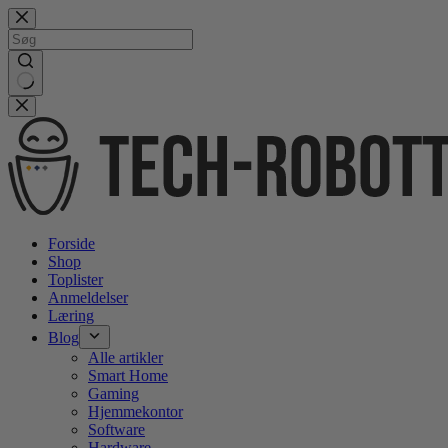
Gå
videre
til
indhold
No
results
Forside
Shop
Toplister
Anmeldelser
Læring
Blog
Alle artikler
Smart Home
Gaming
Hjemmekontor
Software
Hardware