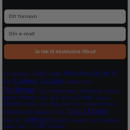
Ja tak til eksklusive tilbud
Crypto
Apple
Blockchain
El
Aqara
3D
Abonnement
Gadgets
Gaming
Elbil
Grafikkort
Grill
Hardware
Hjemmeside
Hjemmekontor
Have
HomeKit
Legetøj
Højttaler
HomePod
IKEA
Kæledyr
iPhone
Luftrenser
Monitor
Philips Hue
Nanoleaf
NFT
Razer
Robotplæneklipper
Smart Home
Sjov
Robotstøvsuger
Sikkerhed
Software
Smart TV
Sommer
Spil
Tandbørste
Soundboks
VPN
Telmore
Tesla
TV
Wordpress