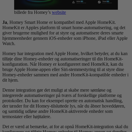
billede fra Homey’s
website
Ja
, Homey Smart Home er kompatibel med Apple HomeKit.
HomeKit er Apples platform til smart home-automatisering, og det
giver brugerne mulighed for at styre og automatisere deres smarte
hjemmeenheder gennem iOS-enheder som iPhone, iPad eller Apple
Watch.
Homey har integration med Apple Home, hvilket betyder, at du kan
tilføje dine Homey-enheder og automatiseringer til din HomeKit-
konfiguration. Når Homey er konfigureret med HomeKit, kan du
bruge Apple Home-appen eller Siri-stemmestyring til at styre dine
Homey-enheder sammen med andre HomeKit-kompatible enheder i
dit hjem.
Denne integration gør det muligt at skabe mere sømløse og
integrerede automatiseringer på tværs af forskellige platforme og
protokoller. Du kan for eksempel oprette en automatisk handling,
der tænder for dit Homey-tilsluttede lys, når du åbner hoveddøren,
og samtidig udløse andre HomeKit-aktiverede enheder som
termostater eller højttalere.
Det er værd at bemærke, at for at opnå HomeKit-integration skal du
konfigurere og tilføje Homey-enheder til Homey-appen og derefter