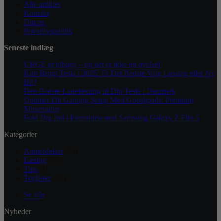
Alle artikler
Kontakt
Om os
Privatlivspolitik
Seneste indlæg
URGE er tilbage – og det er ikke en øvelse!
Køb Brugt Tesla i 2025: Er Det Bedste Valg Leasing eller Ny
Bil?
Den Bedste Ladeløsning til Din Tesla i Danmark
Optimer Dit Gaming Setup Med Gooshpads: Premium
Musemåtter
Fold Dig Ind i Fremtiden med Samsung Galaxy Z Flip 5
Kategorier
Anmeldelser
(73)
Læring
(67)
Tips
(4)
Toplister
(22)
Se alle
Nyheder