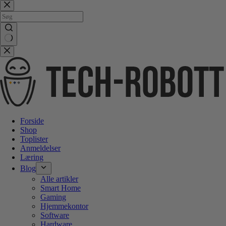
Gå
videre
til
indhold
No
results
Forside
Shop
Toplister
Anmeldelser
Læring
Blog
Alle artikler
Smart Home
Gaming
Hjemmekontor
Software
Hardware