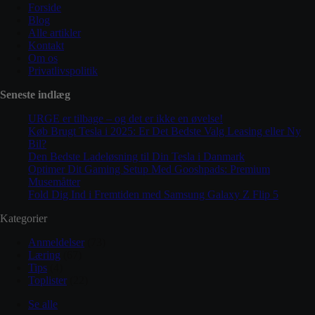
Forside
Blog
Alle artikler
Kontakt
Om os
Privatlivspolitik
Seneste indlæg
URGE er tilbage – og det er ikke en øvelse!
Køb Brugt Tesla i 2025: Er Det Bedste Valg Leasing eller Ny
Bil?
Den Bedste Ladeløsning til Din Tesla i Danmark
Optimer Dit Gaming Setup Med Gooshpads: Premium
Musemåtter
Fold Dig Ind i Fremtiden med Samsung Galaxy Z Flip 5
Kategorier
Anmeldelser
(73)
Læring
(67)
Tips
(4)
Toplister
(22)
Se alle