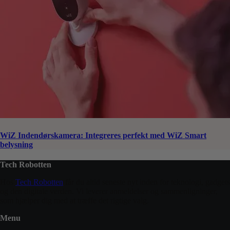
WiZ Indendørskamera: Integreres perfekt med WiZ Smart
belysning
Tech Robotten
Hos
Tech Robotten
får du altid seneste nyt inden for teknologi, gadgets
og den digitale verden. Vi leverer anmeldelser og sammenligninger,
som hjælper dig med at træffe det rigtige valg.
Menu