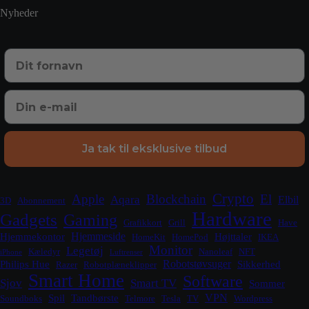
Nyheder
Ja tak til eksklusive tilbud
Crypto
Apple
Blockchain
El
Aqara
Elbil
3D
Abonnement
Hardware
Gadgets
Gaming
Grafikkort
Grill
Have
Hjemmeside
Hjemmekontor
Højttaler
HomeKit
HomePod
IKEA
Monitor
Legetøj
Kæledyr
Nanoleaf
NFT
iPhone
Luftrenser
Robotstøvsuger
Philips Hue
Sikkerhed
Razer
Robotplæneklipper
Smart Home
Software
Sjov
Smart TV
Sommer
VPN
Spil
Tandbørste
Soundboks
Telmore
Tesla
TV
Wordpress