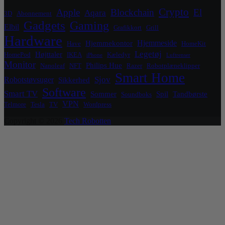
Crypto
Apple
Blockchain
El
Aqara
3D
Abonnement
Gadgets
Gaming
Elbil
Grafikkort
Grill
Hardware
Hjemmeside
Hjemmekontor
Have
HomeKit
Legetøj
Højttaler
HomePod
IKEA
Kæledyr
iPhone
Luftrenser
Monitor
Philips Hue
Nanoleaf
NFT
Razer
Robotplæneklipper
Smart Home
Sjov
Robotstøvsuger
Sikkerhed
Software
Smart TV
Sommer
Spil
Tandbørste
Soundboks
VPN
Telmore
Tesla
TV
Wordpress
Copyright © 2026
Tech Robotten