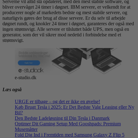
Serverne vil altid stå opdateret, med den mest stabile software, og
bliver overvåget 24 timer i døgnet. IBM servere, er velkendt for at
producerer nogle af markedets bedste og mest stabile servere, og
naturligvis gøres der brug af disse servere. Er du selv til arbejde
døgnet rundt, og knokler 24 timer i døgnet, garanteres der også med
ingen strømsvigt. Alle servere er tilsluttet både UPS, men også en
generator, som der vil sikrer mod nedetid i forbindelse med et
strømsvigt.
e-studio.dk
Læs også
URGE er tilbage – og det er ikke en øvelse!
Køb Brugt Tesla i 2025: Er Det Bedste Valg Leasing eller Ny
Bil?
Den Bedste Ladeløsning til Din Tesla i Danmark
Optimer Dit Gaming Setup Med Gooshpads: Premium
Musemåtter
Fold Dig Ind i Fremtiden med Samsung Galaxy Z Flip 5