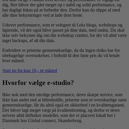
dig. Her bliver der gået meget op i stabil og solid performance, og
har dagligt fokus på at forbedre den. Derfor kan du slippe af med
alle dine bekymringer ved at lade dem hoste.
Udover performance, som er velegnet til f.eks blogs, webshops og
lignende, vil der også blive passet på dine data, med omhu. Du skal
ikke selv bekymre dig om din webshop crasher, for der vil altid være
taget backups, af alt din data.
Endvidere er priserne gennemskuelige, da du ingen risiko har for
ubehagelige overraskelser, i forhold til den faste pris du vil betale
hver måned.
Start nu fra kun 10,- pr måned
Hvorfor vælge e-studio?
Ikke nok med den utrolige performance, deres skarpe service, som
ikke kan andet end at tilfredsstille, priserne som er overskuelige samt
gennemskuelige, får du altså også en sikkerhed i en kvalitetsgaranti.
Der bliver lagt meget vægt på kvalitetshosting, og derfor er deres
servere altid driftsikre modeller, som der er placeret lokalt her i
Danmark hos Global connect, Skanderborg.