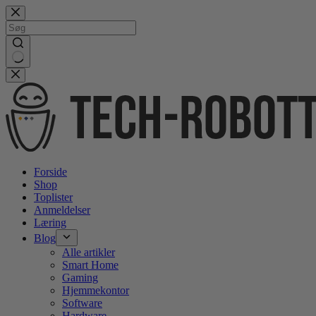
Gå
videre
til
indhold
No
results
Forside
Shop
Toplister
Anmeldelser
Læring
Blog
Alle artikler
Smart Home
Gaming
Hjemmekontor
Software
Hardware