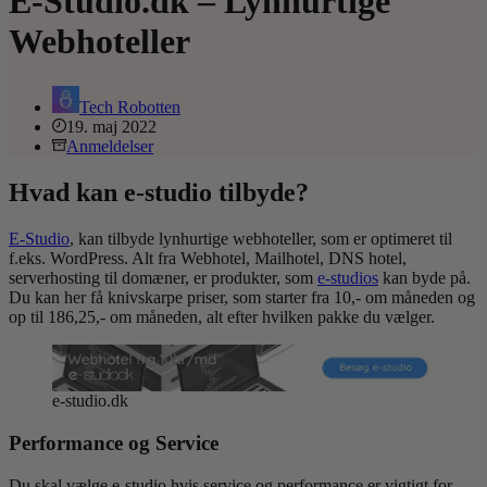
E-Studio.dk – Lynhurtige
Webhoteller
Tech Robotten
19. maj 2022
Anmeldelser
Hvad kan e-studio tilbyde?
E-Studio
, kan tilbyde lynhurtige webhoteller, som er optimeret til
f.eks. WordPress. Alt fra Webhotel, Mailhotel, DNS hotel,
serverhosting til domæner, er produkter, som
e-studios
kan byde på.
Du kan her få knivskarpe priser, som starter fra 10,- om måneden og
op til 186,25,- om måneden, alt efter hvilken pakke du vælger.
e-studio.dk
Performance og Service
Du skal vælge e-studio hvis service og performance er vigtigt for