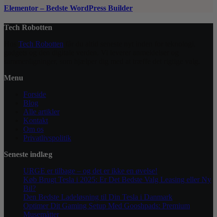
Elementor – Bedste WordPress Builder
Tech Robotten
Hos
Tech Robotten
får du altid seneste nyt inden for teknologi,
gadgets og den digitale verden. Vi leverer anmeldelser og
sammenligninger, som hjælper dig med at træffe det rigtige valg.
Menu
Forside
Blog
Alle artikler
Kontakt
Om os
Privatlivspolitik
Seneste indlæg
URGE er tilbage – og det er ikke en øvelse!
Køb Brugt Tesla i 2025: Er Det Bedste Valg Leasing eller Ny
Bil?
Den Bedste Ladeløsning til Din Tesla i Danmark
Optimer Dit Gaming Setup Med Gooshpads: Premium
Musemåtter