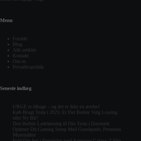
Menu
Forside
Blog
Alle artikler
Kontakt
Om os
Privatlivspolitik
Seneste indlæg
URGE er tilbage – og det er ikke en øvelse!
Køb Brugt Tesla i 2025: Er Det Bedste Valg Leasing
eller Ny Bil?
Den Bedste Ladeløsning til Din Tesla i Danmark
Optimer Dit Gaming Setup Med Gooshpads: Premium
Musemåtter
Fold Dig Ind i Fremtiden med Samsung Galaxy Z Flip