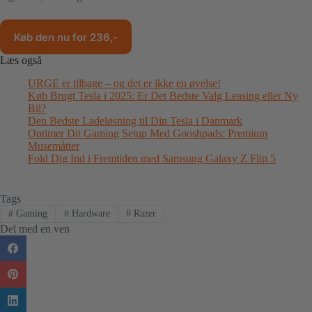
Køb den nu for 236,-
Læs også
URGE er tilbage – og det er ikke en øvelse!
Køb Brugt Tesla i 2025: Er Det Bedste Valg Leasing eller Ny
Bil?
Den Bedste Ladeløsning til Din Tesla i Danmark
Optimer Dit Gaming Setup Med Gooshpads: Premium
Musemåtter
Fold Dig Ind i Fremtiden med Samsung Galaxy Z Flip 5
Tags
#
Gaming
#
Hardware
#
Razer
Del med en ven