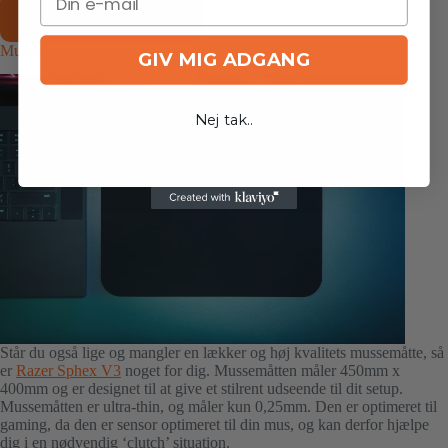
Køb den nu for 3.798,-
Mussemåtte
GIV MIG ADGANG
Nej tak..
Står du også lige og mangler en lækker og høj kvalitets mussemåtte, så
er
Razer Sphex V3
noget for dig. Mussemåtten måler 450mm x
400mm og er designet til at give et stilrent udseende til dit setup.
Mussemåtten er ultra-thin, og måler kun 0,25mm. Den er optimeret til
gaming, da den er sensor optimeret til din mus, og kan derfor hjælpe
dig i en nødvendig ‘clutch’ situation.