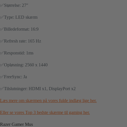
✅Størrelse: 27″
✅Type: LED skærm
✅Billedeformat: 16:9
✅Refresh rate: 165 Hz
✅Responstid: 1ms
✅Opløsning: 2560 x 1440
✅FreeSync: Ja
✅Tilslutninger: HDMI x1, DisplayPort x2
Læs mere om skærmen på vores fulde indlæg lige her.
Eller se vores Top 3 bedste skærme til gaming her.
Razer Gamer Mus