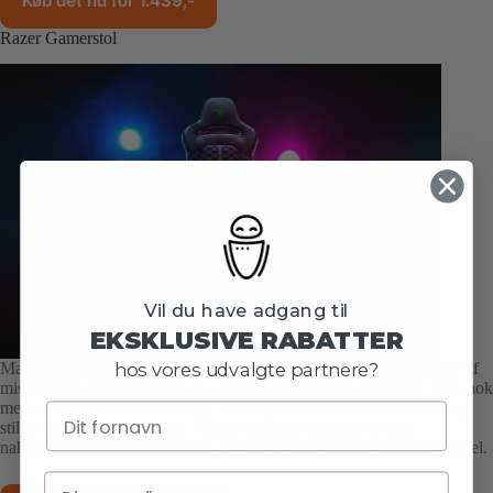
Køb det nu for 1.439,-
Razer Gamerstol
Vil du have adgang til
EKSKLUSIVE RABATTER
Mangler du en gamer stol, som alle dine team mates vil blive blege af
hos vores udvalgte partnere?
misundelse over? Så burde du at prøve
Razer Enki gamerstol
. Ikke nok
med en enorm komfort for ryg, arme og skuldre så får du en utrolig
stilren og lækker gamerstol. Stolen kommer naturligvis med
nakkestøtte samt lændesupport, og har en 152 graders justerbar vinkel.