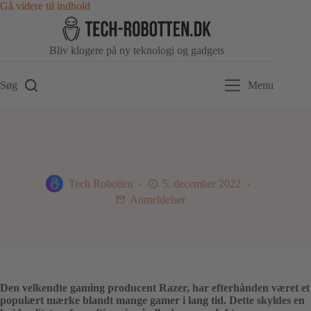
Gå
Gå videre til indhold
videre
til
indhold
Bliv klogere på ny teknologi og gadgets
Søg
Menu
Det Komplette Razer Gaming Setup
Tech Robotten
5. december 2022
Anmeldelser
Den velkendte gaming producent Razer, har efterhånden været et
populært mærke blandt mange gamer i lang tid. Dette skyldes en