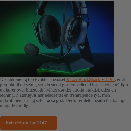
Det stilrene og top kvalitets headset
Razer BlackShark V2 Pro
, er et
produkt til dit setup, som bestemt gør forskellen. Headsettet er trådløst
og kører over bluetooth hvilket gør det utrolig praktisk uden en
ledning. Naturligvis har headsettet en fremragende lyd, men
mikrofonen er i sig selv ligeså god. Derfor er dette headset et kæmpe
upgrade for dig.
Køb det nu for 1.147 ,-