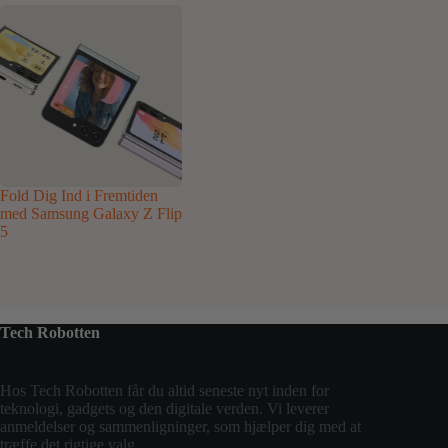
Fold Dig Ind i Fremtiden
med Samsung Galaxy Z Flip
5
Tech Robotten
Hos
Tech Robotten
får du altid seneste nyt inden for
teknologi, gadgets og den digitale verden. Vi leverer
anmeldelser og sammenligninger, som hjælper dig med at
træffe det rigtige valg.