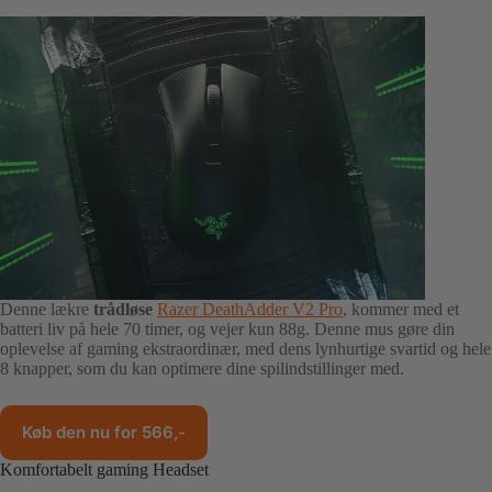
Denne lækre
trådløse
Razer DeathAdder V2 Pro
, kommer med et
batteri liv på hele 70 timer, og vejer kun 88g. Denne mus gøre din
oplevelse af gaming ekstraordinær, med dens lynhurtige svartid og hele
8 knapper, som du kan optimere dine spilindstillinger med.
Køb den nu for 566,-
Komfortabelt gaming Headset