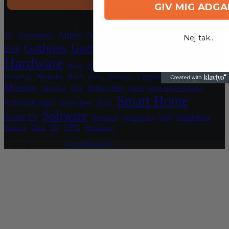
GIV MIG ADG
Crypto
Apple
Blockchain
El
Aqara
3D
Abonnement
Nej tak..
Gadgets
Gaming
Elbil
Grafikkort
Grill
Hardware
Hjemmeside
Hjemmekontor
Have
HomeKit
Legetøj
Højttaler
HomePod
IKEA
Kæledyr
iPhone
Luftrenser
Monitor
Philips Hue
Nanoleaf
NFT
Razer
Robotplæneklipper
Smart Home
Sjov
Robotstøvsuger
Sikkerhed
Software
Smart TV
Sommer
Spil
Tandbørste
Soundboks
VPN
Telmore
Tesla
TV
Wordpress
Copyright © 2026
Tech Robotten