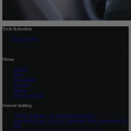
Tech Robotten
Hos
Tech Robotten
får du altid seneste nyt inden for teknologi,
gadgets og den digitale verden. Vi leverer anmeldelser og
sammenligninger, som hjælper dig med at træffe det rigtige valg.
Menu
Forside
Blog
Alle artikler
Kontakt
Om os
Privatlivspolitik
Seneste indlæg
URGE er tilbage – og det er ikke en øvelse!
Køb Brugt Tesla i 2025: Er Det Bedste Valg Leasing eller Ny
Bil?