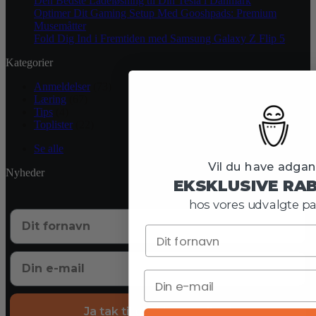
Den Bedste Ladeløsning til Din Tesla i Danmark
Optimer Dit Gaming Setup Med Gooshpads: Premium
Musemåtter
Fold Dig Ind i Fremtiden med Samsung Galaxy Z Flip 5
Kategorier
Anmeldelser
(73)
Læring
(67)
Tips
(4)
Toplister
(22)
Se alle
Vil du have adgang
Nyheder
EKSKLUSIVE RA
hos vores udvalgte pa
Ja tak til eksklusive tilbud