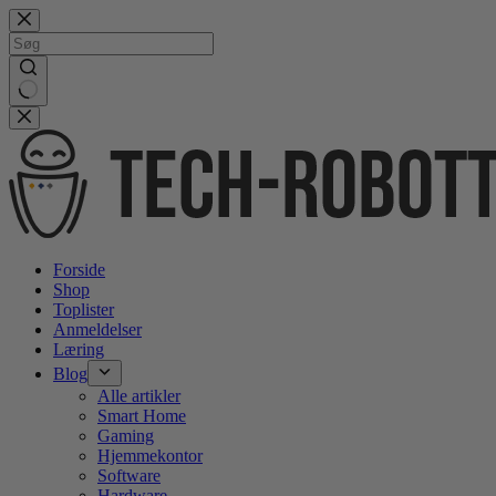
Gå
videre
til
indhold
No
results
Forside
Shop
Toplister
Anmeldelser
Læring
Blog
Alle artikler
Smart Home
Gaming
Hjemmekontor
Software
Hardware