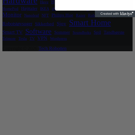
Hardware
Hjemmeside
Hjemmekontor
Have
HomeKit
Legetøj
Højttaler
HomePod
IKEA
Kæledyr
iPhone
Luftrenser
Monitor
Philips Hue
Nanoleaf
NFT
Razer
Robotplæneklipper
Smart Home
Sjov
Robotstøvsuger
Sikkerhed
Software
Smart TV
Sommer
Spil
Tandbørste
Soundboks
VPN
Telmore
Tesla
TV
Wordpress
Copyright © 2026
Tech Robotten