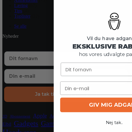
Anmeldelser
(73)
Læring
(67)
Tips
(4)
Toplister
(22)
Se alle
Nyheder
Vil du have adgang
EKSKLUSIVE RA
hos vores udvalgte pa
Ja tak til eksklusive tilbud
GIV MIG ADG
Crypto
Apple
Blockchain
El
Aqara
3D
Abonnement
Gadgets
Gaming
Nej tak..
Elbil
Grafikkort
Grill