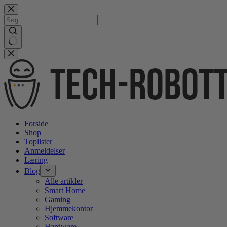
Gå
videre
til
indhold
No
results
Forside
Shop
Toplister
Anmeldelser
Læring
Blog
Alle artikler
Smart Home
Gaming
Hjemmekontor
Software
Hardware