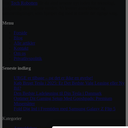
Hos
Tech Robotten
får du altid seneste nyt inden for teknologi,
gadgets og den digitale verden. Vi leverer anmeldelser og
sammenligninger, som hjælper dig med at træffe det rigtige valg.
Menu
Forside
Blog
Alle artikler
Kontakt
Om os
Privatlivspolitik
Seneste indlæg
URGE er tilbage – og det er ikke en øvelse!
Køb Brugt Tesla i 2025: Er Det Bedste Valg Leasing eller Ny
Bil?
Den Bedste Ladeløsning til Din Tesla i Danmark
Optimer Dit Gaming Setup Med Gooshpads: Premium
Musemåtter
Fold Dig Ind i Fremtiden med Samsung Galaxy Z Flip 5
Kategorier