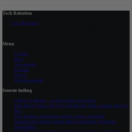
Tech Robotten
Hos
Tech Robotten
får du altid seneste nyt inden for teknologi,
gadgets og den digitale verden. Vi leverer anmeldelser og
sammenligninger, som hjælper dig med at træffe det rigtige valg.
Menu
Forside
Blog
Alle artikler
Kontakt
Om os
Privatlivspolitik
Seneste indlæg
URGE er tilbage – og det er ikke en øvelse!
Køb Brugt Tesla i 2025: Er Det Bedste Valg Leasing eller Ny
Bil?
Den Bedste Ladeløsning til Din Tesla i Danmark
Optimer Dit Gaming Setup Med Gooshpads: Premium
Musemåtter