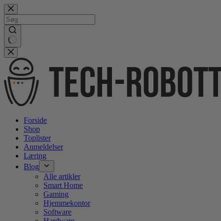
Gå
videre
til
indhold
No
results
Forside
Shop
Toplister
Anmeldelser
Læring
Blog
Alle artikler
Smart Home
Gaming
Hjemmekontor
Software
Hardware