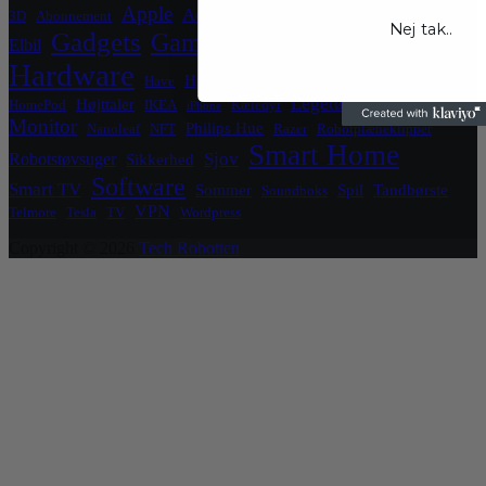
Crypto
Apple
Blockchain
El
Aqara
3D
Abonnement
Nej tak..
Gadgets
Gaming
Elbil
Grafikkort
Grill
Hardware
Hjemmeside
Hjemmekontor
Have
HomeKit
Legetøj
Højttaler
HomePod
IKEA
Kæledyr
iPhone
Luftrenser
Monitor
Philips Hue
Nanoleaf
NFT
Razer
Robotplæneklipper
Smart Home
Sjov
Robotstøvsuger
Sikkerhed
Software
Smart TV
Sommer
Spil
Tandbørste
Soundboks
VPN
Telmore
Tesla
TV
Wordpress
Copyright © 2026
Tech Robotten