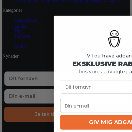
Fold Dig Ind i Fremtiden med Samsung Galaxy Z Flip 5
Kategorier
Anmeldelser
(73)
Læring
(67)
Tips
(4)
Toplister
(22)
Se alle
Vil du have adgang
Nyheder
EKSKLUSIVE RA
hos vores udvalgte pa
Ja tak til eksklusive tilbud
GIV MIG ADG