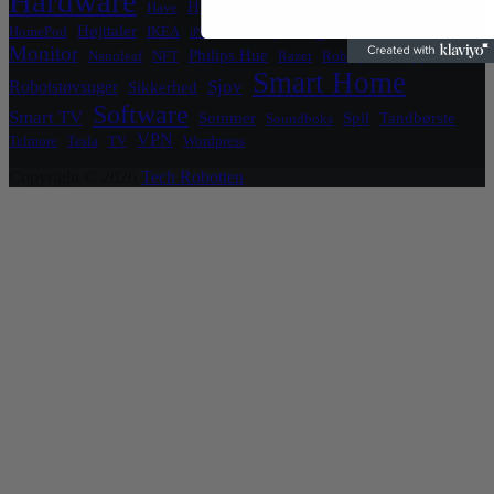
Hardware
Hjemmeside
Hjemmekontor
Have
HomeKit
Legetøj
Højttaler
HomePod
IKEA
Kæledyr
iPhone
Luftrenser
Monitor
Philips Hue
Nanoleaf
NFT
Razer
Robotplæneklipper
Smart Home
Sjov
Robotstøvsuger
Sikkerhed
Software
Smart TV
Sommer
Spil
Tandbørste
Soundboks
VPN
Telmore
Tesla
TV
Wordpress
Copyright © 2026
Tech Robotten