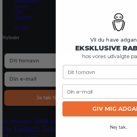
Anmeldelser
(73)
Læring
(67)
Tips
(4)
Toplister
(22)
Se alle
Nyheder
Vil du have adgang
EKSKLUSIVE RA
hos vores udvalgte pa
Ja tak til eksklusive tilbud
GIV MIG ADG
Crypto
Apple
Blockchain
El
Aqara
3D
Abonnement
Gadgets
Gaming
Nej tak..
Elbil
Grafikkort
Grill