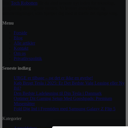
Hos
Tech Robotten
får du altid seneste nyt inden for teknologi,
gadgets og den digitale verden. Vi leverer anmeldelser og
sammenligninger, som hjælper dig med at træffe det rigtige valg.
Menu
Forside
Blog
Alle artikler
Kontakt
Om os
Privatlivspolitik
Seneste indlæg
URGE er tilbage – og det er ikke en øvelse!
Køb Brugt Tesla i 2025: Er Det Bedste Valg Leasing eller Ny
Bil?
Den Bedste Ladeløsning til Din Tesla i Danmark
Optimer Dit Gaming Setup Med Gooshpads: Premium
Musemåtter
Fold Dig Ind i Fremtiden med Samsung Galaxy Z Flip 5
Kategorier