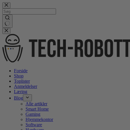
Gå
videre
til
indhold
No
results
Forside
Shop
Toplister
Anmeldelser
Læring
Blog
Alle artikler
Smart Home
Gaming
Hjemmekontor
Software
Hardware