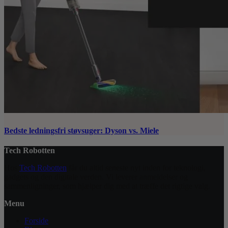
Bedste ledningsfri støvsuger: Dyson vs. Miele
Tech Robotten
Hos
Tech Robotten
får du altid seneste nyt inden for teknologi,
gadgets og den digitale verden. Vi leverer anmeldelser og
sammenligninger, som hjælper dig med at træffe det rigtige valg.
Menu
Forside