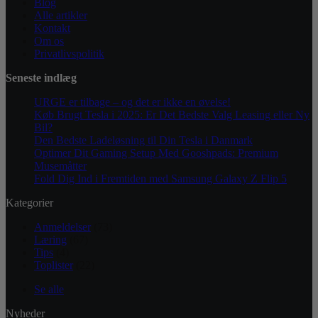
Blog
Alle artikler
Kontakt
Om os
Privatlivspolitik
Seneste indlæg
URGE er tilbage – og det er ikke en øvelse!
Køb Brugt Tesla i 2025: Er Det Bedste Valg Leasing eller Ny
Bil?
Den Bedste Ladeløsning til Din Tesla i Danmark
Optimer Dit Gaming Setup Med Gooshpads: Premium
Musemåtter
Fold Dig Ind i Fremtiden med Samsung Galaxy Z Flip 5
Kategorier
Anmeldelser
(73)
Læring
(67)
Tips
(4)
Toplister
(22)
Se alle
Nyheder