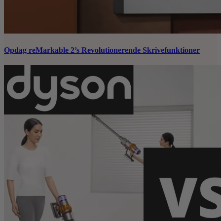
Opdag reMarkable 2’s Revolutionerende Skrivefunktioner