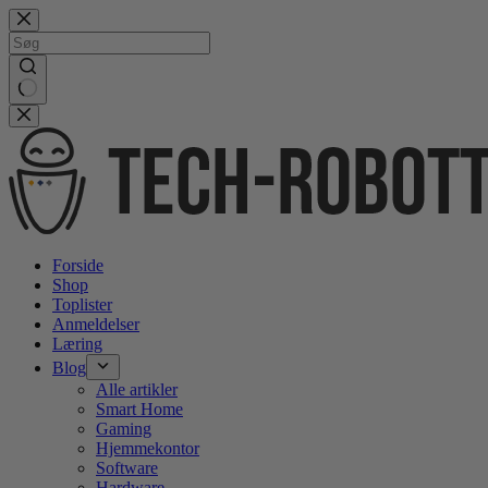
Gå
videre
til
indhold
No
results
Forside
Shop
Toplister
Anmeldelser
Læring
Blog
Alle artikler
Smart Home
Gaming
Hjemmekontor
Software
Hardware