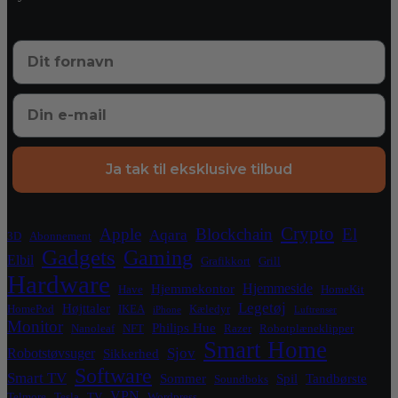
Ja tak til eksklusive tilbud
Crypto
Apple
Blockchain
El
Aqara
3D
Abonnement
Gadgets
Gaming
Elbil
Grafikkort
Grill
Hardware
Hjemmeside
Hjemmekontor
Have
HomeKit
Legetøj
Højttaler
HomePod
IKEA
Kæledyr
iPhone
Luftrenser
Monitor
Philips Hue
Nanoleaf
NFT
Razer
Robotplæneklipper
Smart Home
Sjov
Robotstøvsuger
Sikkerhed
Software
Smart TV
Sommer
Spil
Tandbørste
Soundboks
VPN
Telmore
Tesla
TV
Wordpress