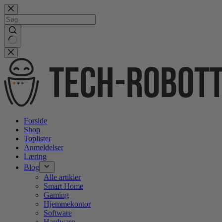
Gå
videre
til
indhold
No
results
Forside
Shop
Toplister
Anmeldelser
Læring
Blog
Alle artikler
Smart Home
Gaming
Hjemmekontor
Software
Hardware