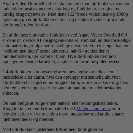
Aqara Video Doorbell G4 er ikke kun en smart dørklokke, men den
indeholder også avanceret teknologi og funktioner, der giver en
utrolig brugeroplevelse. Med dens 162º brede vinkellinse og 1080p
opløsning giver dørklokken en klar og detaljeret videostrøm af alt,
der foregår uden for døren.
En af de mest innovative funktioner ved Aqara Video Doorbell G4
er dens on-device AI ansigtsgenkendelse, som kan udløse forskellige
automatiseringer tilpasset forskellige personer. For eksempel kan en
“velkommen hjem” scene aktiveres, når G4 genkender et
familiemedlem, der kommer hjem. Hvis dørklokken derimod
opdager en postmedarbejder, afspilles en forudindspillet besked.
G4-dørklokken kan også registrere bevægelse og udløse en
meddelelse eller alarm, hvis den opfanger mistænkelig aktivitet.
Dørklokken har også en indbygget alarm, som kan advare dig, hvis
den registrerer nogen, der forsøger at manipulere eller beskadige
enheden.
Du kan vælge at bruge enten batteri- eller ledningsinstallation.
Ringklokken er endda kompatibel med
Matter standarden
, som
betyder at den vil være endnu mere integrerbar med andre smarte
hjemmeenheder og mærker.
Med dørklokkens justerbare følsomhed, konfigurerbar