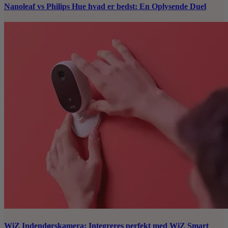
Nanoleaf vs Philips Hue hvad er bedst: En Oplysende Duel
WiZ Indendørskamera: Integreres perfekt med WiZ Smart