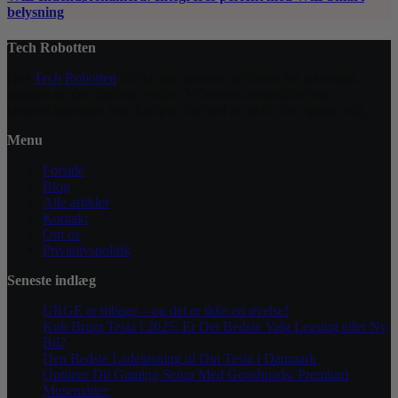
belysning
Tech Robotten
Hos
Tech Robotten
får du altid seneste nyt inden for teknologi,
gadgets og den digitale verden. Vi leverer anmeldelser og
sammenligninger, som hjælper dig med at træffe det rigtige valg.
Menu
Forside
Blog
Alle artikler
Kontakt
Om os
Privatlivspolitik
Seneste indlæg
URGE er tilbage – og det er ikke en øvelse!
Køb Brugt Tesla i 2025: Er Det Bedste Valg Leasing eller Ny
Bil?
Den Bedste Ladeløsning til Din Tesla i Danmark
Optimer Dit Gaming Setup Med Gooshpads: Premium
Musemåtter