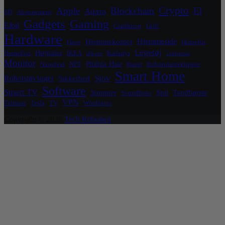
Crypto
Apple
Blockchain
El
Aqara
3D
Abonnement
Gadgets
Gaming
Elbil
Grafikkort
Grill
Hardware
Hjemmeside
Hjemmekontor
Have
HomeKit
Legetøj
Højttaler
HomePod
IKEA
Kæledyr
iPhone
Luftrenser
Monitor
Philips Hue
Nanoleaf
NFT
Razer
Robotplæneklipper
Smart Home
Sjov
Robotstøvsuger
Sikkerhed
Software
Smart TV
Sommer
Spil
Tandbørste
Soundboks
VPN
Telmore
Tesla
TV
Wordpress
Copyright © 2026
Tech Robotten