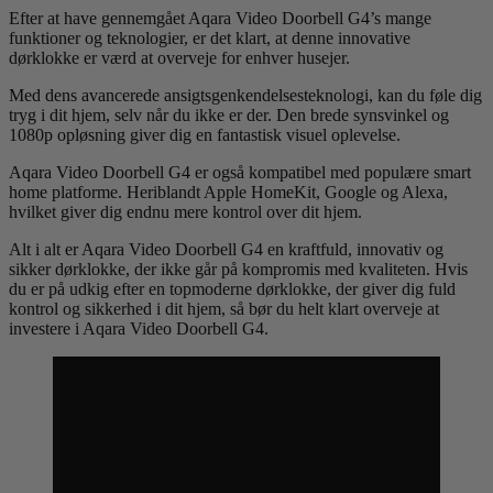
Efter at have gennemgået Aqara Video Doorbell G4’s mange
funktioner og teknologier, er det klart, at denne innovative
dørklokke er værd at overveje for enhver husejer.
Med dens avancerede ansigtsgenkendelsesteknologi, kan du føle dig
tryg i dit hjem, selv når du ikke er der. Den brede synsvinkel og
1080p opløsning giver dig en fantastisk visuel oplevelse.
Aqara Video Doorbell G4 er også kompatibel med populære smart
home platforme. Heriblandt Apple HomeKit, Google og Alexa,
hvilket giver dig endnu mere kontrol over dit hjem.
Alt i alt er Aqara Video Doorbell G4 en kraftfuld, innovativ og
sikker dørklokke, der ikke går på kompromis med kvaliteten. Hvis
du er på udkig efter en topmoderne dørklokke, der giver dig fuld
kontrol og sikkerhed i dit hjem, så bør du helt klart overveje at
investere i Aqara Video Doorbell G4.