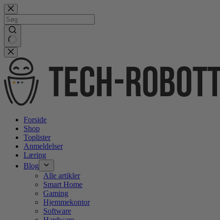
Gå
videre
til
indhold
No
results
Forside
Shop
Toplister
Anmeldelser
Læring
Blog
Alle artikler
Smart Home
Gaming
Hjemmekontor
Software
Hardware