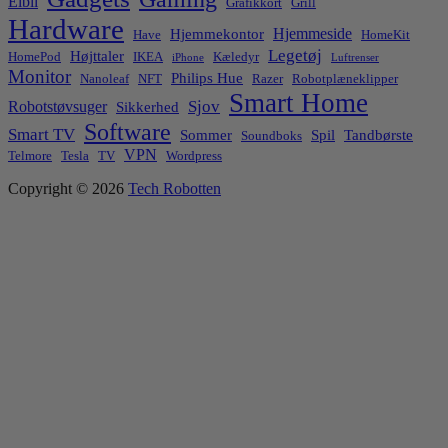
Elbil
Grafikkort
Grill
Hardware
Hjemmeside
Hjemmekontor
Have
HomeKit
Legetøj
Højttaler
HomePod
IKEA
Kæledyr
iPhone
Luftrenser
Monitor
Philips Hue
Nanoleaf
NFT
Razer
Robotplæneklipper
Smart Home
Sjov
Robotstøvsuger
Sikkerhed
Software
Smart TV
Sommer
Spil
Tandbørste
Soundboks
VPN
Telmore
Tesla
TV
Wordpress
Copyright © 2026
Tech Robotten