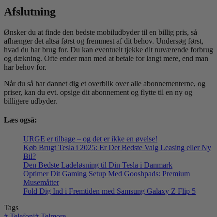
Afslutning
Ønsker du at finde den bedste mobiludbyder til en billig pris, så
afhænger det altså først og fremmest af dit behov. Undersøg først,
hvad du har brug for. Du kan eventuelt tjekke dit nuværende forbrug
og dækning. Ofte ender man med at betale for langt mere, end man
har behov for.
Når du så har dannet dig et overblik over alle abonnementerne, og
priser, kan du evt. opsige dit abonnement og flytte til en ny og
billigere udbyder.
Læs også:
URGE er tilbage – og det er ikke en øvelse!
Køb Brugt Tesla i 2025: Er Det Bedste Valg Leasing eller Ny
Bil?
Den Bedste Ladeløsning til Din Tesla i Danmark
Optimer Dit Gaming Setup Med Gooshpads: Premium
Musemåtter
Fold Dig Ind i Fremtiden med Samsung Galaxy Z Flip 5
Tags
#
Telefoni
#
Telmore