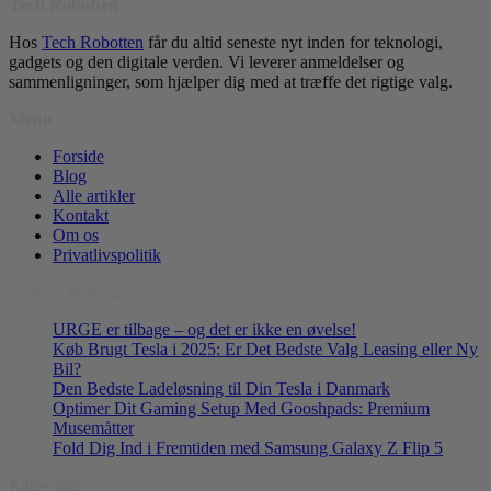
Tech Robotten
Hos
Tech Robotten
får du altid seneste nyt inden for teknologi,
gadgets og den digitale verden. Vi leverer anmeldelser og
sammenligninger, som hjælper dig med at træffe det rigtige valg.
Menu
Forside
Blog
Alle artikler
Kontakt
Om os
Privatlivspolitik
Seneste indlæg
URGE er tilbage – og det er ikke en øvelse!
Køb Brugt Tesla i 2025: Er Det Bedste Valg Leasing eller Ny
Bil?
Den Bedste Ladeløsning til Din Tesla i Danmark
Optimer Dit Gaming Setup Med Gooshpads: Premium
Musemåtter
Fold Dig Ind i Fremtiden med Samsung Galaxy Z Flip 5
Kategorier