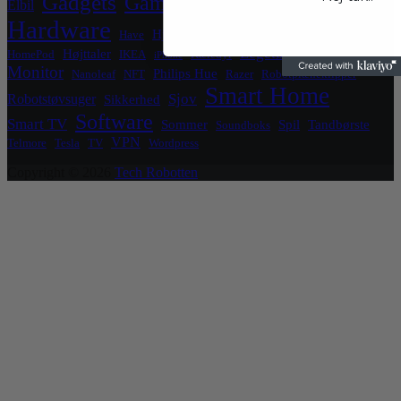
Gadgets
Gaming
Elbil
Grafikkort
Grill
Hardware
Hjemmeside
Hjemmekontor
Have
HomeKit
Legetøj
Højttaler
HomePod
IKEA
Kæledyr
iPhone
Luftrenser
Monitor
Philips Hue
Nanoleaf
NFT
Razer
Robotplæneklipper
Smart Home
Sjov
Robotstøvsuger
Sikkerhed
Software
Smart TV
Sommer
Spil
Tandbørste
Soundboks
VPN
Telmore
Tesla
TV
Wordpress
Copyright © 2026
Tech Robotten