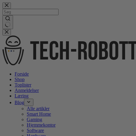
Gå
videre
til
indhold
No
results
Forside
Shop
Toplister
Anmeldelser
Læring
Blog
Alle artikler
Smart Home
Gaming
Hjemmekontor
Software
Hardware