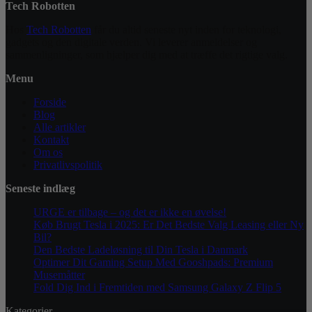
Tech Robotten
Hos
Tech Robotten
får du altid seneste nyt inden for teknologi,
gadgets og den digitale verden. Vi leverer anmeldelser og
sammenligninger, som hjælper dig med at træffe det rigtige valg.
Menu
Forside
Blog
Alle artikler
Kontakt
Om os
Privatlivspolitik
Seneste indlæg
URGE er tilbage – og det er ikke en øvelse!
Køb Brugt Tesla i 2025: Er Det Bedste Valg Leasing eller Ny
Bil?
Den Bedste Ladeløsning til Din Tesla i Danmark
Optimer Dit Gaming Setup Med Gooshpads: Premium
Musemåtter
Fold Dig Ind i Fremtiden med Samsung Galaxy Z Flip 5
Kategorier