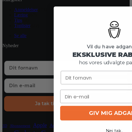
Anmeldelser
(73)
Læring
(67)
Tips
(4)
Toplister
(22)
Se alle
Nyheder
Vil du have adgang
EKSKLUSIVE RA
hos vores udvalgte pa
Ja tak til eksklusive tilbud
GIV MIG ADG
Crypto
Apple
Blockchain
El
Aqara
3D
Abonnement
Nej tak..