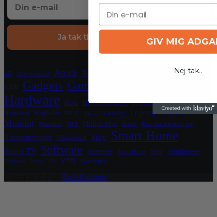
Ja tak til eksklusive tilbud
GIV MIG ADG
Crypto
Nej tak..
Apple
Blockchain
El
Aqara
3D
Abonnement
Gadgets
Gaming
Elbil
Grafikkort
Grill
Hardware
Hjemmeside
Hjemmekontor
Have
HomeKit
Legetøj
Højttaler
HomePod
IKEA
Kæledyr
iPhone
Luftrenser
Monitor
Philips Hue
Nanoleaf
NFT
Razer
Robotplæneklipper
Smart Home
Sjov
Robotstøvsuger
Sikkerhed
Software
Smart TV
Sommer
Spil
Tandbørste
Soundboks
VPN
Telmore
Tesla
TV
Wordpress
Copyright © 2026
Tech Robotten