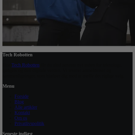
Tech Robotten
Hos
Tech Robotten
får du altid seneste nyt inden for teknologi,
gadgets og den digitale verden. Vi leverer anmeldelser og
sammenligninger, som hjælper dig med at træffe det rigtige valg.
Menu
Forside
Blog
Alle artikler
Kontakt
Om os
Privatlivspolitik
Seneste indlæg