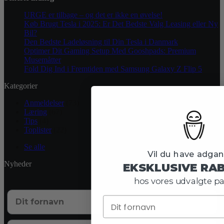
URGE er tilbage – og det er ikke en øvelse!
Køb Brugt Tesla i 2025: Er Det Bedste Valg Leasing eller Ny
Bil?
Den Bedste Ladeløsning til Din Tesla i Danmark
Optimer Dit Gaming Setup Med Gooshpads: Premium
Musemåtter
Fold Dig Ind i Fremtiden med Samsung Galaxy Z Flip 5
Kategorier
Anmeldelser
(73)
Læring
(67)
Tips
(4)
Toplister
(22)
Se alle
Vil du have adgang
Nyheder
EKSKLUSIVE RA
hos vores udvalgte pa