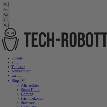
Gå
videre
til
indhold
No
results
Forside
Shop
Toplister
Anmeldelser
Læring
Blog
Alle artikler
Smart Home
Gaming
Hjemmekontor
Software
Hardware