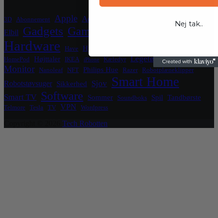
Crypto
Apple
Blockchain
El
Aqara
3D
Abonnement
Nej tak..
Gadgets
Gaming
Elbil
Grafikkort
Grill
Hardware
Hjemmeside
Hjemmekontor
Have
HomeKit
Legetøj
Højttaler
HomePod
IKEA
Kæledyr
iPhone
Luftrenser
Monitor
Philips Hue
Nanoleaf
NFT
Razer
Robotplæneklipper
Smart Home
Sjov
Robotstøvsuger
Sikkerhed
Software
Smart TV
Sommer
Spil
Tandbørste
Soundboks
VPN
Telmore
Tesla
TV
Wordpress
Copyright © 2026
Tech Robotten