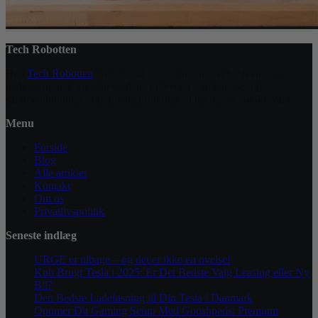
Tech Robotten
Hos
Tech Robotten
får du altid seneste nyt inden for teknologi,
gadgets og den digitale verden. Vi leverer anmeldelser og
sammenligninger, som hjælper dig med at træffe det rigtige valg.
Menu
Forside
Blog
Alle artikler
Kontakt
Om os
Privatlivspolitik
Seneste indlæg
URGE er tilbage – og det er ikke en øvelse!
Køb Brugt Tesla i 2025: Er Det Bedste Valg Leasing eller Ny
Bil?
Den Bedste Ladeløsning til Din Tesla i Danmark
Optimer Dit Gaming Setup Med Gooshpads: Premium