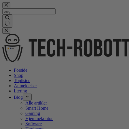
Gå
videre
til
indhold
No
results
Forside
Shop
Toplister
Anmeldelser
Læring
Blog
Alle artikler
Smart Home
Gaming
Hjemmekontor
Software
Hardware