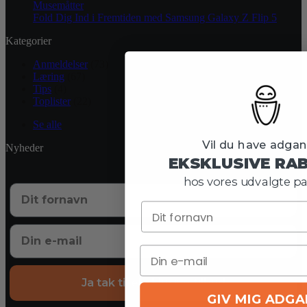
Musemåtter
Fold Dig Ind i Fremtiden med Samsung Galaxy Z Flip 5
Kategorier
Anmeldelser
(73)
Læring
(67)
Tips
(4)
Toplister
(22)
Se alle
Vil du have adgang
Nyheder
EKSKLUSIVE RA
hos vores udvalgte pa
Ja tak til eksklusive tilbud
GIV MIG ADG