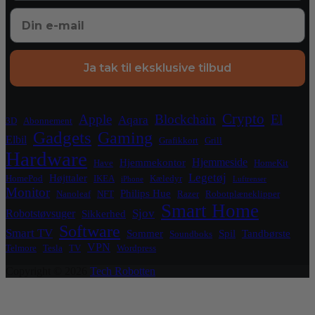
Ja tak til eksklusive tilbud
Crypto
Apple
Blockchain
El
Aqara
3D
Abonnement
Gadgets
Gaming
Elbil
Grafikkort
Grill
Hardware
Hjemmeside
Hjemmekontor
Have
HomeKit
Legetøj
Højttaler
HomePod
IKEA
Kæledyr
iPhone
Luftrenser
Monitor
Philips Hue
Nanoleaf
NFT
Razer
Robotplæneklipper
Smart Home
Sjov
Robotstøvsuger
Sikkerhed
Software
Smart TV
Sommer
Spil
Tandbørste
Soundboks
VPN
Telmore
Tesla
TV
Wordpress
Copyright © 2026
Tech Robotten