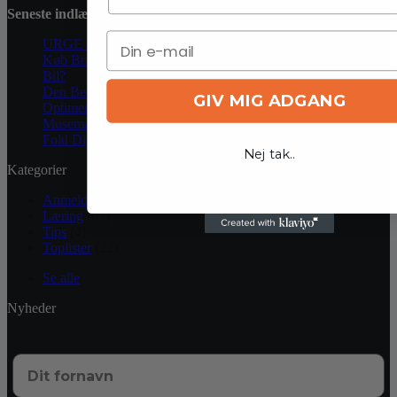
Seneste indlæg
URGE er tilbage – og det er ikke en øvelse!
Køb Brugt Tesla i 2025: Er Det Bedste Valg Leasing eller Ny
Bil?
Den Bedste Ladeløsning til Din Tesla i Danmark
GIV MIG ADGANG
Optimer Dit Gaming Setup Med Gooshpads: Premium
Musemåtter
Fold Dig Ind i Fremtiden med Samsung Galaxy Z Flip 5
Nej tak..
Kategorier
Anmeldelser
(73)
Læring
(67)
Tips
(4)
Toplister
(22)
Se alle
Nyheder