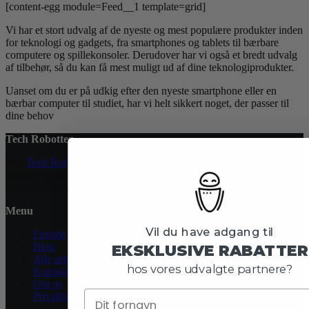
[content-egg module=Feed__1 template=grid]
Vi har et stort udvalg af de nyeste og mest populære produkter inden
for teknologi og gadgets, fra smartphones og tablets til bærbare
computere og spillekonsoler. Derudover har vi også et bredt udvalg
af tilbehør, så du kan få mest muligt ud af dine teknologiprodukter.
Uanset om du er på udkig efter den nyeste smartphone eller en
bærbar computer til studiet, har vi helt sikkert noget, der passer til
dine behov
Tech Robotten
Hos
Tech Robotten
får du altid seneste nyt inden for teknologi,
gadgets og den digitale verden. Vi leverer anmeldelser og
sammenligninger, som hjælper dig med at træffe det rigtige valg.
Menu
Vil du have adgang til
Forside
Blog
EKSKLUSIVE RABATTER
Alle artikler
hos vores udvalgte partnere?
Kontakt
Om os
Privatlivspolitik