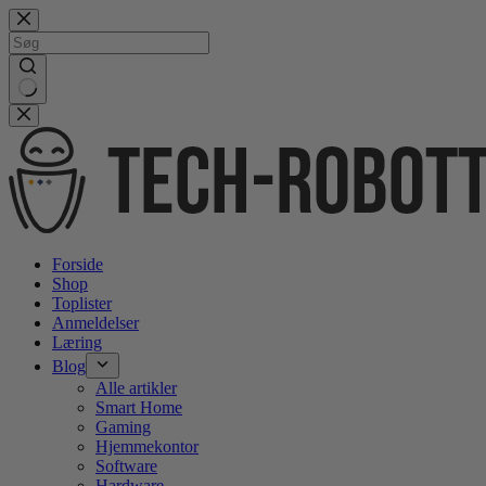
Gå
videre
til
indhold
No
results
Forside
Shop
Toplister
Anmeldelser
Læring
Blog
Alle artikler
Smart Home
Gaming
Hjemmekontor
Software
Hardware