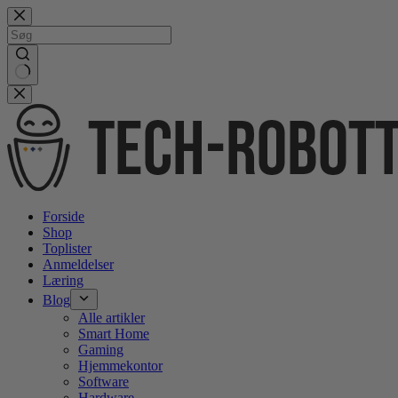
Gå
videre
til
indhold
No
results
Forside
Shop
Toplister
Anmeldelser
Læring
Blog
Alle artikler
Smart Home
Gaming
Hjemmekontor
Software
Hardware