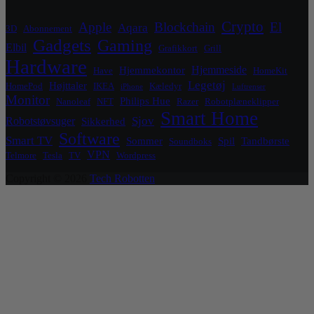
Crypto
Apple
Blockchain
El
Aqara
3D
Abonnement
Gadgets
Gaming
Elbil
Grafikkort
Grill
Hardware
Hjemmeside
Hjemmekontor
Have
HomeKit
Legetøj
Højttaler
HomePod
IKEA
Kæledyr
iPhone
Luftrenser
Monitor
Philips Hue
Nanoleaf
NFT
Razer
Robotplæneklipper
Smart Home
Sjov
Robotstøvsuger
Sikkerhed
Software
Smart TV
Sommer
Spil
Tandbørste
Soundboks
VPN
Telmore
Tesla
TV
Wordpress
Copyright © 2026
Tech Robotten