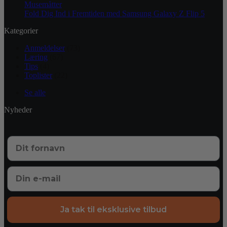
Musemåtter
Fold Dig Ind i Fremtiden med Samsung Galaxy Z Flip 5
Kategorier
Anmeldelser
(73)
Læring
(67)
Tips
(4)
Toplister
(22)
Se alle
Nyheder
Ja tak til eksklusive tilbud