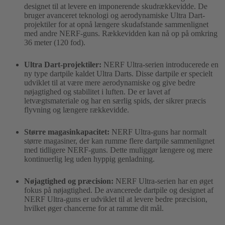
designet til at levere en imponerende skudrækkevidde. De
bruger avanceret teknologi og aerodynamiske Ultra Dart-
projektiler for at opnå længere skudafstande sammenlignet
med andre NERF-guns. Rækkevidden kan nå op på omkring
36 meter (120 fod).
Ultra Dart-projektiler:
NERF Ultra-serien introducerede en
ny type dartpile kaldet Ultra Darts. Disse dartpile er specielt
udviklet til at være mere aerodynamiske og give bedre
nøjagtighed og stabilitet i luften. De er lavet af
letvægtsmateriale og har en særlig spids, der sikrer præcis
flyvning og længere rækkevidde.
Større magasinkapacitet:
NERF Ultra-guns har normalt
større magasiner, der kan rumme flere dartpile sammenlignet
med tidligere NERF-guns. Dette muliggør længere og mere
kontinuerlig leg uden hyppig genladning.
Nøjagtighed og præcision:
NERF Ultra-serien har en øget
fokus på nøjagtighed. De avancerede dartpile og designet af
NERF Ultra-guns er udviklet til at levere bedre præcision,
hvilket øger chancerne for at ramme dit mål.