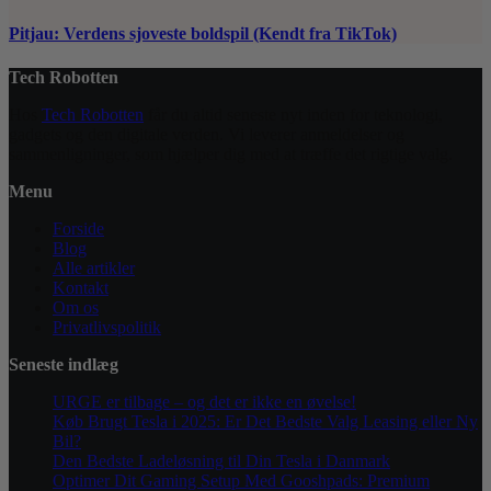
Pitjau: Verdens sjoveste boldspil (Kendt fra TikTok)
Tech Robotten
Hos
Tech Robotten
får du altid seneste nyt inden for teknologi,
gadgets og den digitale verden. Vi leverer anmeldelser og
sammenligninger, som hjælper dig med at træffe det rigtige valg.
Menu
Forside
Blog
Alle artikler
Kontakt
Om os
Privatlivspolitik
Seneste indlæg
URGE er tilbage – og det er ikke en øvelse!
Køb Brugt Tesla i 2025: Er Det Bedste Valg Leasing eller Ny
Bil?
Den Bedste Ladeløsning til Din Tesla i Danmark
Optimer Dit Gaming Setup Med Gooshpads: Premium