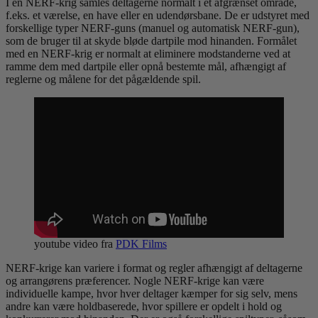
I en NERF-krig samles deltagerne normalt i et afgrænset område,
f.eks. et værelse, en have eller en udendørsbane. De er udstyret med
forskellige typer NERF-guns (manuel og automatisk NERF-gun),
som de bruger til at skyde bløde dartpile mod hinanden. Formålet
med en NERF-krig er normalt at eliminere modstanderne ved at
ramme dem med dartpile eller opnå bestemte mål, afhængigt af
reglerne og målene for det pågældende spil.
youtube video fra
PDK Films
NERF-krige kan variere i format og regler afhængigt af deltagerne
og arrangørens præferencer. Nogle NERF-krige kan være
individuelle kampe, hvor hver deltager kæmper for sig selv, mens
andre kan være holdbaserede, hvor spillere er opdelt i hold og