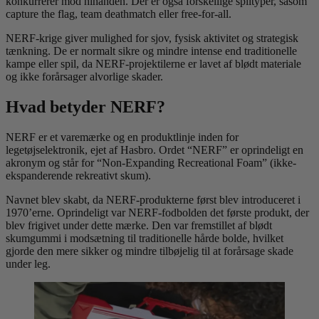
konkurrerer mod hinanden. Der er også forskellige spiltyper, såsom
capture the flag, team deathmatch eller free-for-all.
NERF-krige giver mulighed for sjov, fysisk aktivitet og strategisk
tænkning. De er normalt sikre og mindre intense end traditionelle
kampe eller spil, da NERF-projektilerne er lavet af blødt materiale
og ikke forårsager alvorlige skader.
Hvad betyder NERF?
NERF er et varemærke og en produktlinje inden for
legetøjselektronik, ejet af Hasbro. Ordet “NERF” er oprindeligt en
akronym og står for “Non-Expanding Recreational Foam” (ikke-
ekspanderende rekreativt skum).
Navnet blev skabt, da NERF-produkterne først blev introduceret i
1970’erne. Oprindeligt var NERF-fodbolden det første produkt, der
blev frigivet under dette mærke. Den var fremstillet af blødt
skumgummi i modsætning til traditionelle hårde bolde, hvilket
gjorde den mere sikker og mindre tilbøjelig til at forårsage skade
under leg.